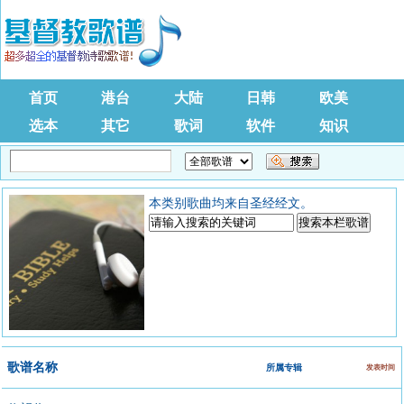
首页
港台
大陆
日韩
欧美
选本
其它
歌词
软件
知识
本类别歌曲均来自圣经经文。
歌谱名称
所属专辑
发表时间