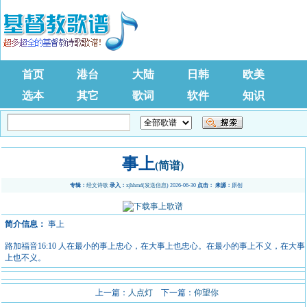
首页
港台
大陆
日韩
欧美
选本
其它
歌词
软件
知识
事上
(简谱)
专辑：
经文诗歌
录入：
xjhhmd
(
发送信息
) 2026-06-30
点击：
来源：
原创
简介信息：
事上
路加福音16:10 人在最小的事上忠心，在大事上也忠心。在最小的事上不义，在大事
上也不义。
上一篇：
人点灯
下一篇：
仰望你