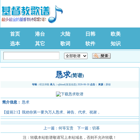
首页
港台
大陆
日韩
欧美
选本
其它
歌词
软件
知识
恳求
(简谱)
专辑：
经文诗歌
录入：
xjhhmd
(
发送信息
) 2026-06-30
点击：
来源：
原创
简介信息：
恳求
【提前2:1】我劝你第一要为万人恳求、祷告、代求、祝谢，
上一篇：
何等宝贵
下一篇：
切慕
注：转载本站歌谱敬请写上本站域名，否则不允许转载！