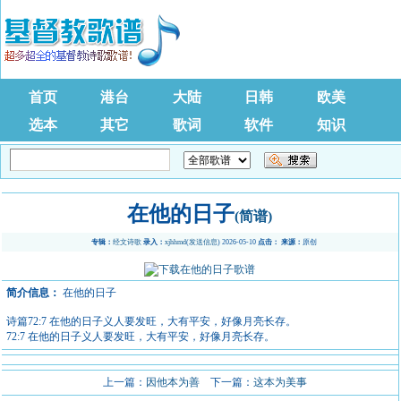
首页
港台
大陆
日韩
欧美
选本
其它
歌词
软件
知识
在他的日子
(简谱)
专辑：
经文诗歌
录入：
xjhhmd
(
发送信息
) 2026-05-10
点击：
来源：
原创
简介信息：
在他的日子
诗篇72:7 在他的日子义人要发旺，大有平安，好像月亮长存。
72:7 在他的日子义人要发旺，大有平安，好像月亮长存。
上一篇：
因他本为善
下一篇：
这本为美事