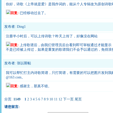
你好，诗歌《上帝就是爱》是我作词的，能从个人专辑改为原创诗歌
回复:
已经移动过去了。
发布者: Ding1
注册半小时后，可以上传诗歌？昨天上传了，好像没在网站
回复:
上传歌谱后，由我们管理员后台看到即可审核通过才能显示
不是已经被上传过，如果是重复的歌谱我们不会予以通过的，免得浪
发布者: 张以斯帖
我可以帮忙打主内诗歌简谱，只打简谱，有需要的可以把图片发到我邮
@163.com。
回复:
感谢主，那真不错。
分页:
1149
1
2
3
4
5
6
7
8
9
10
11
12
下一页
尾页
请您留言: