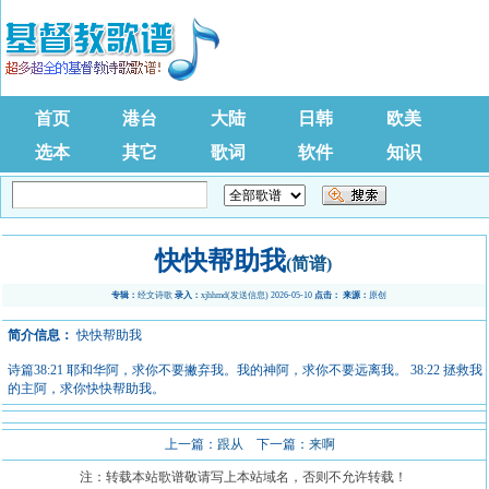
首页
港台
大陆
日韩
欧美
选本
其它
歌词
软件
知识
快快帮助我
(简谱)
专辑：
经文诗歌
录入：
xjhhmd
(
发送信息
) 2026-05-10
点击：
来源：
原创
简介信息：
快快帮助我
诗篇38:21 耶和华阿，求你不要撇弃我。我的神阿，求你不要远离我。 38:22 拯救我
的主阿，求你快快帮助我。
上一篇：
跟从
下一篇：
来啊
注：转载本站歌谱敬请写上本站域名，否则不允许转载！