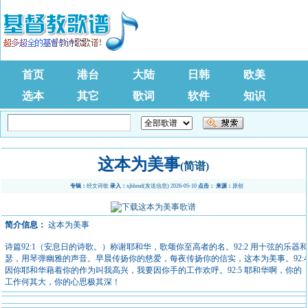
首页
港台
大陆
日韩
欧美
选本
其它
歌词
软件
知识
这本为美事
(简谱)
专辑：
经文诗歌
录入：
xjhhmd
(
发送信息
) 2026-05-10
点击：
来源：
原创
简介信息：
这本为美事
诗篇92:1（安息日的诗歌。）称谢耶和华，歌颂你至高者的名。92:2 用十弦的乐器
瑟，用琴弹幽雅的声音。早晨传扬你的慈爱，每夜传扬你的信实，这本为美事。92:
因你耶和华藉着你的作为叫我高兴，我要因你手的工作欢呼。92:5 耶和华啊，你的
工作何其大，你的心思极其深！