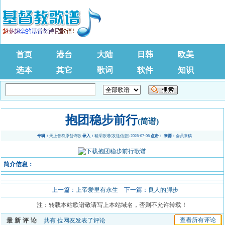
首页
港台
大陆
日韩
欧美
选本
其它
歌词
软件
知识
抱团稳步前行
(简谱)
专辑：
天上音符原创诗歌
录入：
精采歌谱
(
发送信息
) 2026-07-06
点击：
来源：
会员来稿
简介信息：
上一篇：
上帝爱里有永生
下一篇：
良人的脚步
注：转载本站歌谱敬请写上本站域名，否则不允许转载！
查看所有评论
最新评论
共有
位网友发表了评论