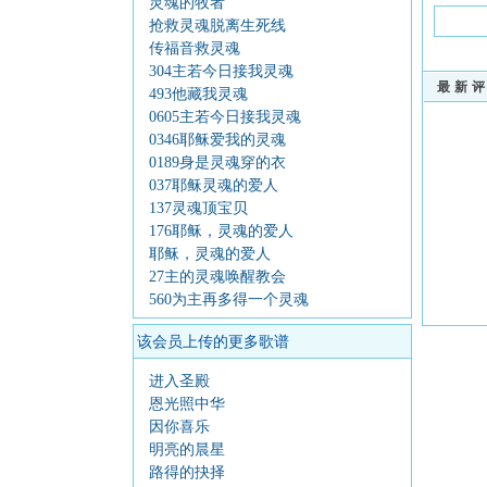
灵魂的牧者
抢救灵魂脱离生死线
传福音救灵魂
304主若今日接我灵魂
最新
493他藏我灵魂
0605主若今日接我灵魂
0346耶稣爱我的灵魂
0189身是灵魂穿的衣
037耶稣灵魂的爱人
137灵魂顶宝贝
176耶稣，灵魂的爱人
耶稣，灵魂的爱人
27主的灵魂唤醒教会
560为主再多得一个灵魂
该会员上传的更多歌谱
进入圣殿
恩光照中华
因你喜乐
明亮的晨星
路得的抉择