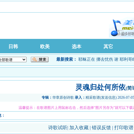
日韩
欧美
选本
其它
最新搜索：
耶稣正在
挪去忧伤
谢
耶利哥
灵魂归处何所依
(简
专辑：
华章原创诗歌
录入：
精采歌谱
(
发送信息
) 2026-07-0
温馨提示：在歌谱图片上用鼠标右击，然后选择“图片另存为”就可以下载
息：
诗歌试听
|
加入收藏
|
错误反馈
|
打印歌