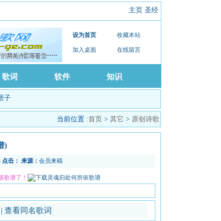
主页
圣经
设为首页
收藏本站
加入桌面
在线留言
歌词
软件
知识
瞎子
当前位置 :
首页
>
其它
>
原创诗歌
谱)
5
点击：
来源：
会员来稿
该歌谱了！
谱
|
查看同名歌词