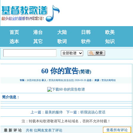
首页
港台
大陆
日韩
欧美
选本
其它
歌词
软件
知识
60 你的宣告
(简谱)
专辑：
沐恩诗歌原创
录入：
赞美的葡萄枝
(
发送信息
) 2026-03-20
点击：
来源：
赞美的葡萄枝
简介信息：
上一篇：
最美的服侍
下一篇：
听我说说心里话
注：转载本站歌谱敬请写上本站域名，否则不允许转载！
查看所有评论
最新评论
共有
位网友发表了评论