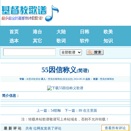
首页
港台
大陆
日韩
欧美
选本
其它
歌词
软件
知识
55因信称义
(简谱)
专辑：
沐恩诗歌原创
录入：
赞美的葡萄枝
(
发送信息
) 2024-09-20
点击：
来源：
赞美的葡萄枝
简介信息：
上一篇：
54耶稣
下一篇：
89 在主里面
注：转载本站歌谱敬请写上本站域名，否则不允许转载！
查看所有评论
最新评论
共有
位网友发表了评论