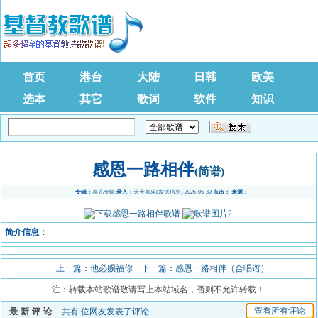
首页
港台
大陆
日韩
欧美
选本
其它
歌词
软件
知识
感恩一路相伴
(简谱)
专辑：
喜儿专辑
录入：
天天喜乐
(
发送信息
) 2026-05-30
点击：
来源：
简介信息：
上一篇：
他必赐福你
下一篇：
感恩一路相伴（合唱谱）
注：转载本站歌谱敬请写上本站域名，否则不允许转载！
查看所有评论
最新评论
共有
位网友发表了评论