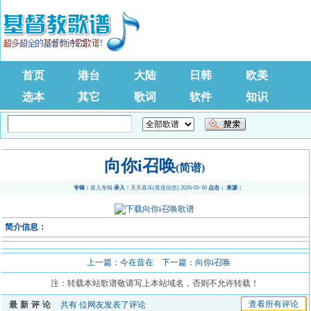
首页
港台
大陆
日韩
欧美
选本
其它
歌词
软件
知识
向你i召唤
(简谱)
专辑：
喜儿专辑
录入：
天天喜乐
(
发送信息
) 2026-05-30
点击：
来源：
简介信息：
上一篇：
今在昔在
下一篇：
向你i召唤
注：转载本站歌谱敬请写上本站域名，否则不允许转载！
查看所有评论
最新评论
共有
位网友发表了评论