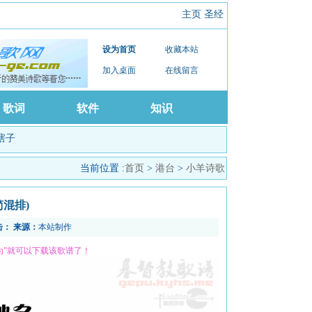
主页
圣经
设为首页
收藏本站
加入桌面
在线留言
歌词
软件
知识
瞎子
当前位置 :
首页
>
港台
>
小羊诗歌
简混排)
击：
来源：
本站制作
为”就可以下载该歌谱了！