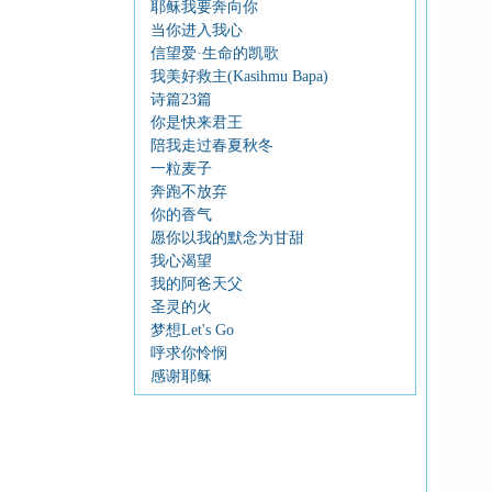
耶稣我要奔向你
当你进入我心
信望爱·生命的凯歌
我美好救主(Kasihmu Bapa)
诗篇23篇
你是快来君王
陪我走过春夏秋冬
一粒麦子
奔跑不放弃
你的香气
愿你以我的默念为甘甜
我心渴望
我的阿爸天父
圣灵的火
梦想Let's Go
呼求你怜悯
感谢耶稣