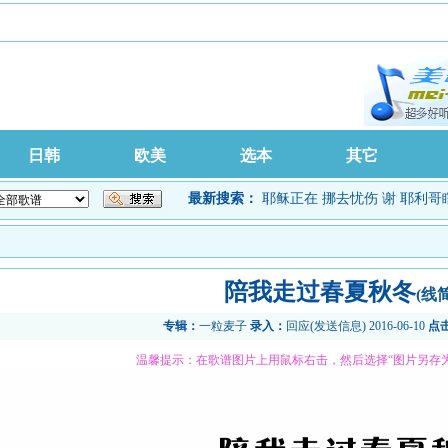
日韩
欧美
选本
其它
最新搜索：
耶稣正在
挪去忧伤
谢
耶利哥
陪我走过春夏秋冬
(线
专辑：
一粒麦子
录入：
回应
(
发送信息
) 2016-06-10
点
温馨提示：在歌谱图片上用鼠标右击，然后选择“图片另存