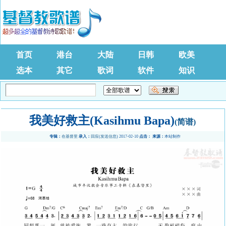
首页
港台
大陆
日韩
欧美
选本
其它
歌词
软件
知识
我美好救主(Kasihmu Bapa)
(简谱)
专辑：
在基督里
录入：
回应
(
发送信息
) 2017-02-10
点击：
来源：
本站制作