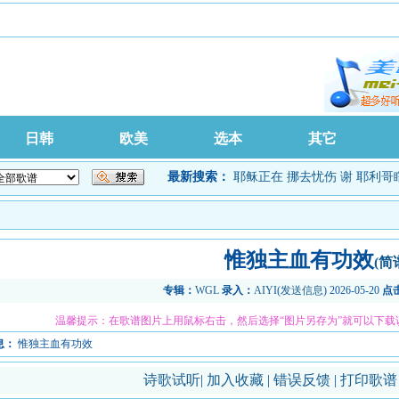
日韩
欧美
选本
其它
最新搜索：
耶稣正在
挪去忧伤
谢
耶利哥
惟独主血有功效
(简
专辑：
WGL
录入：
AIYI
(
发送信息
) 2026-05-20
点
温馨提示：在歌谱图片上用鼠标右击，然后选择“图片另存为”就可以下载
息：
惟独主血有功效
诗歌试听
|
加入收藏
|
错误反馈
|
打印歌