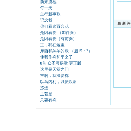
前来摸祂
每一天
主行新事歌
记念我
最新
你们看这百合花
是因着爱 （加伴奏）
是因着爱（有前奏）
主，我在这里
摩西和羔羊的歌 （启15：3）
使我作袮和平之子
8首 众圣颂扬歌 更正版
这里是天堂之门
主啊，我深爱袮
以马内利，以便以谢
拣选
主若是
只要有袮