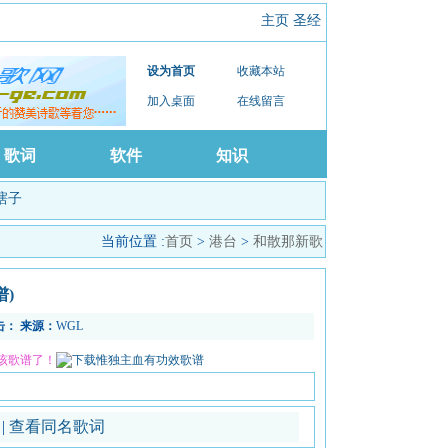
主页
圣经
设为首页
收藏本站
加入桌面
在线留言
歌词
软件
知识
瞎子
当前位置 :
首页
>
港台
>
和散那新歌
谱)
击：
来源：
WGL
该歌谱了！
谱
|
查看同名歌词