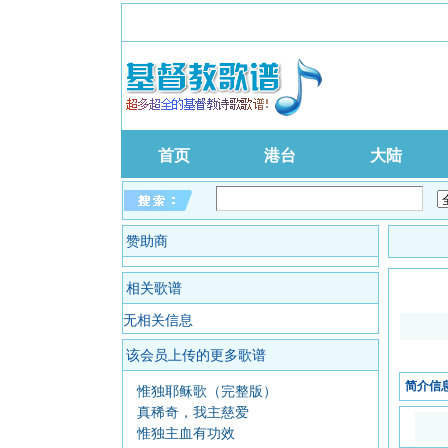
首页
港台
大陆
赞助商
相关歌谱
无相关信息
该会员上传的更多歌谱
简介信
惟独耶稣歌（完整版）
真稀奇，我主慈爱
惟独主血有功效