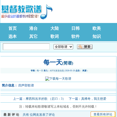
首页
港台
大陆
日韩
欧美
选本
其它
歌词
软件
知识
每一天
(简谱)
专辑：
每一天
录入：
AIYI
(
发送信息
) 2026-05-20
点击：
来源：
简介信息：
四声部歌谱
上一篇：
摩西和羔羊的歌 （启15：3）
下一篇：
真稀奇，我主慈爱
注：转载本站歌谱敬请写上本站域名，否则不允许转载！
查看所有评论
最新评论
共有
位网友发表了评论