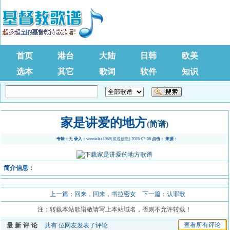
首页
港台
大陆
日韩
欧美
选本
其它
歌词
软件
知识
家是讲爱的地方
(简谱)
专辑：
无
录入：
winnielee1969
(
发送信息
) 2026-07-06
点击：
来源：
简介信息：
上一篇：
回来，回来，书拉密女
下一篇：
认罪歌
注：转载本站歌谱敬请写上本站域名，否则不允许转载！
查看所有评论
最新评论
共有
位网友发表了评论