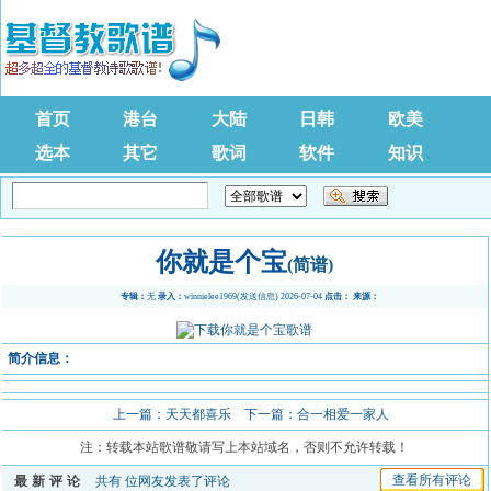
首页
港台
大陆
日韩
欧美
选本
其它
歌词
软件
知识
你就是个宝
(简谱)
专辑：
无
录入：
winnielee1969
(
发送信息
) 2026-07-04
点击：
来源：
简介信息：
上一篇：
天天都喜乐
下一篇：
合一相爱一家人
注：转载本站歌谱敬请写上本站域名，否则不允许转载！
查看所有评论
最新评论
共有
位网友发表了评论