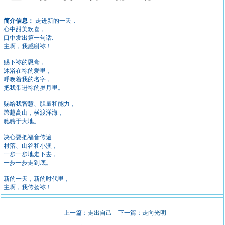
简介信息：
走进新的一天，
心中甜美欢喜，
口中发出第一句话:
主啊，我感谢祢！
赐下祢的恩膏，
沐浴在祢的爱里，
呼唤着我的名字，
把我带进祢的岁月里。
赐给我智慧、胆量和能力，
跨越高山，横渡洋海，
驰骋于大地。
决心要把福音传遍
村落、山谷和小溪，
一步一步地走下去，
一步一步走到底。
新的一天，新的时代里，
主啊，我传扬祢！
上一篇：
走出自己
下一篇：
走向光明