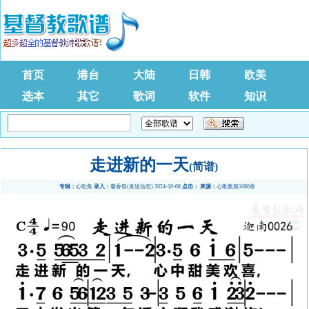
首页
港台
大陆
日韩
欧美
选本
其它
歌词
软件
知识
走进新的一天
(简谱)
专辑：
心歌集
录入：
馨香祭
(
发送信息
) 2024-10-08
点击：
来源：
心歌集第1080首