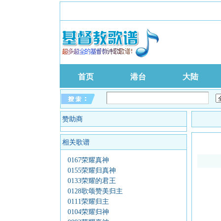
首页
港台
大陆
赞助商
相关歌谱
0167荣耀真神
0155荣耀归真神
0133荣耀的君王
0128歌颂赞美归主
0111荣耀归主
0104荣耀归神