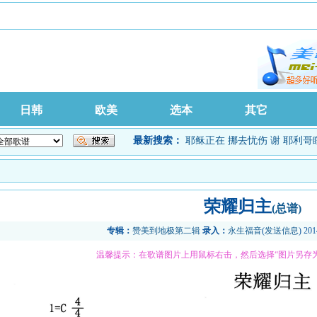
日韩
欧美
选本
其它
最新搜索：
耶稣正在
挪去忧伤
谢
耶利哥
荣耀归主
(总谱)
专辑：
赞美到地极第二辑
录入：
永生福音
(
发送信息
) 20
温馨提示：在歌谱图片上用鼠标右击，然后选择“图片另存