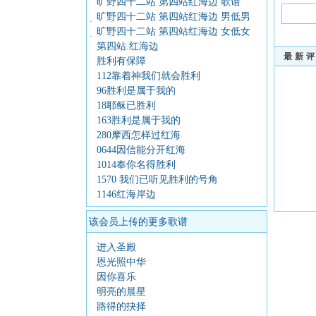
旷野四十二站 第四站红海边 歌谱
旷野四十二站 第四站红海边 男低男
高歌谱
旷野四十二站 第四站红海边 女低女
高歌谱
第四站.红海边
最新
胜利有保障
112靠着神我们就会胜利
96胜利是属于我的
18耶稣已胜利
163胜利是属于我的
280摩西怎样过红海
0644因信能分开红海
1014奉你名得胜利
1570 我们已听见胜利的号角
1146红海岸边
该会员上传的更多歌谱
进入圣殿
恩光照中华
因你喜乐
明亮的晨星
路得的抉择