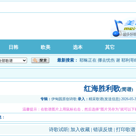
日韩
欧美
选本
其它
最新搜索：
耶稣正在
挪去忧伤
谢
耶利哥
红海胜利歌
(简谱)
专辑：
伊甸园原创诗歌
录入：
精采歌谱
(
发送信息
) 2026-05-
温馨提示：在歌谱图片上用鼠标右击，然后选择“图片另存为”就可以下
息：
诗歌试听
|
加入收藏
|
错误反馈
|
打印歌