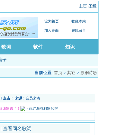
主页
圣经
设为首页
收藏本站
加入桌面
在线留言
歌词
软件
知识
瞎子
当前位置 :
首页
>
其它
>
原创诗歌
31
点击：
来源：
会员来稿
载该歌谱了！
谱
|
查看同名歌词