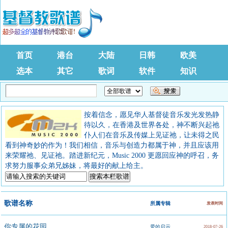
首页
港台
大陆
日韩
欧美
选本
其它
歌词
软件
知识
按着信念，愿见华人基督徒音乐发光发热静
待以久，在香港及世界各处，神不断兴起祂
仆人们在音乐及传媒上见证祂，让未得之民
看到神奇妙的作为！我们相信，音乐与创造力都属于神，并且应该用
来荣耀祂、见证祂。踏进新纪元，Music 2000 更愿回应神的呼召，务
求努力服事众弟兄姊妹，将最好的献上给主。
歌谱名称
所属专辑
发表时间
你专属的花园
爱的启示
2018-07-26