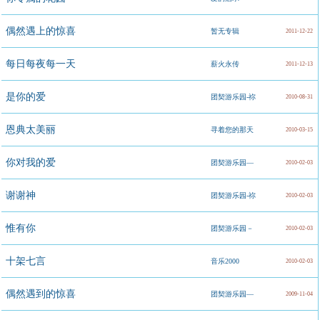
偶然遇上的惊喜
暂无专辑
2011-12-22
每日每夜每一天
薪火永传
2011-12-13
是你的爱
团契游乐园-祢
2010-08-31
恩典太美丽
对我的爱
寻着您的那天
2010-03-15
你对我的爱
团契游乐园—
2010-02-03
谢谢神
你对我的爱
团契游乐园-祢
2010-02-03
惟有你
对我的爱
团契游乐园－
2010-02-03
十架七言
祢对我的爱
音乐2000
2010-02-03
偶然遇到的惊喜
团契游乐园—
2009-11-04