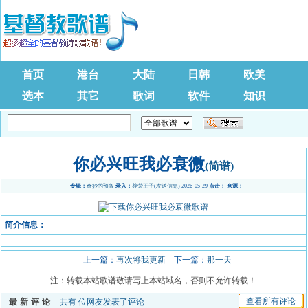
首页
港台
大陆
日韩
欧美
选本
其它
歌词
软件
知识
你必兴旺我必衰微
(简谱)
专辑：
奇妙的预备
录入：
尊荣王子
(
发送信息
) 2026-05-29
点击：
来源：
简介信息：
上一篇：
再次将我更新
下一篇：
那一天
注：转载本站歌谱敬请写上本站域名，否则不允许转载！
查看所有评论
最新评论
共有
位网友发表了评论