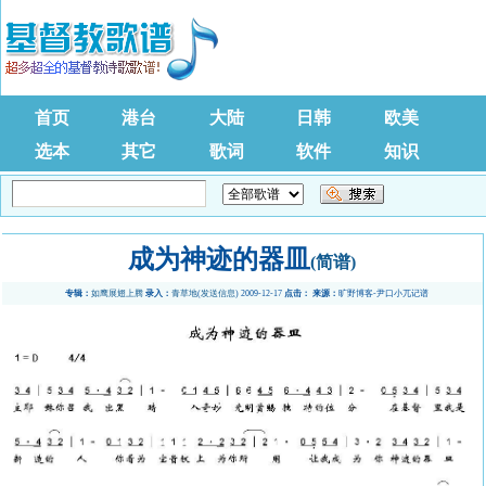
首页
港台
大陆
日韩
欧美
选本
其它
歌词
软件
知识
成为神迹的器皿
(简谱)
专辑：
如鹰展翅上腾
录入：
青草地
(
发送信息
) 2009-12-17
点击：
来源：
旷野博客-尹口小兀记谱