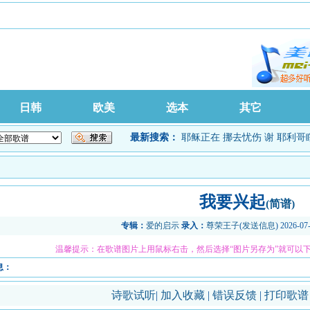
日韩
欧美
选本
其它
最新搜索：
耶稣正在
挪去忧伤
谢
耶利哥
我要兴起
(简谱)
专辑：
爱的启示
录入：
尊荣王子
(
发送信息
) 2026-07
温馨提示：在歌谱图片上用鼠标右击，然后选择“图片另存为”就可以
息：
诗歌试听
|
加入收藏
|
错误反馈
|
打印歌