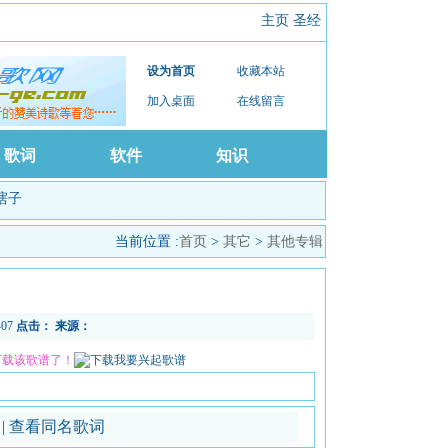
主页
圣经
设为首页
收藏本站
加入桌面
在线留言
歌词
软件
知识
瞎子
当前位置 :
首页
>
其它
>
其他专辑
-07
点击：
来源：
下载该歌谱了！
谱
|
查看同名歌词