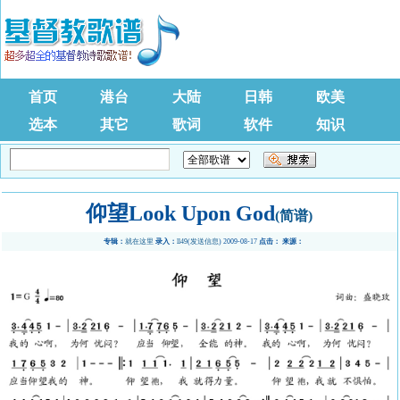
首页
港台
大陆
日韩
欧美
选本
其它
歌词
软件
知识
仰望Look Upon God
(简谱)
专辑：
就在这里
录入：
ll49
(
发送信息
) 2009-08-17
点击：
来源：