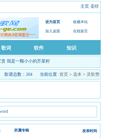
主页
圣经
设为首页
收藏本站
加入桌面
在线留言
歌词
软件
知识
宝贵
我是一颗小小的芥菜籽
歌谱总数：204
当前位置 :
首页
>
选本
>
灵歌赞
word
式
所属专辑
发表时间