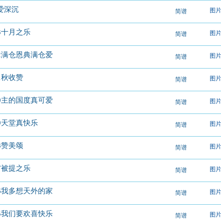
爱深沉
图
简谱
03十月之乐
图
简谱
02满仓恩典满仓爱
图
简谱
01秋收赞
图
简谱
00主的国度真可爱
图
简谱
99天堂真快乐
图
简谱
98赞美颂
图
简谱
97被提之乐
图
简谱
96我多想天外的家
图
简谱
95我们要欢喜快乐
图
简谱