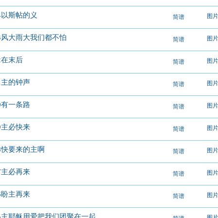
94以斯帖的义
图
简谱
93风大雨大我们都不怕
图
简谱
92在末后
图
简谱
91主的钟声
图
简谱
90有一条路
图
简谱
89主必快来
图
简谱
88快要来的主啊
图
简谱
87主必再来
图
简谱
86盼主再来
图
简谱
85主耶稣用爱把我们团聚在一起
图