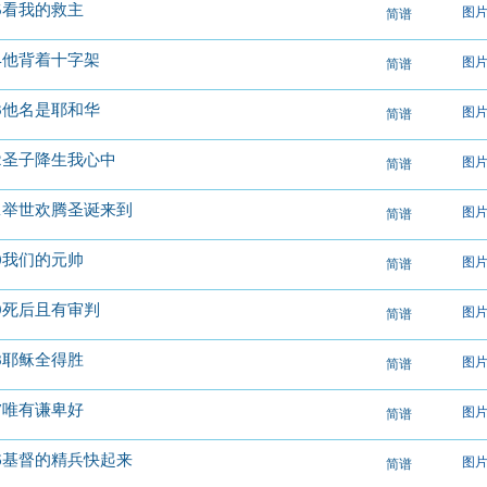
75看我的救主
图
简谱
74他背着十字架
图
简谱
73他名是耶和华
图
简谱
72圣子降生我心中
图
简谱
71举世欢腾圣诞来到
图
简谱
70我们的元帅
图
简谱
69死后且有审判
图
简谱
68耶稣全得胜
图
简谱
67唯有谦卑好
图
简谱
66基督的精兵快起来
图
简谱