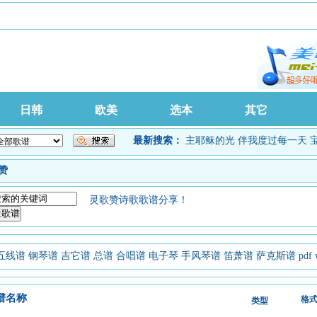
日韩
欧美
选本
其它
最新搜索：
主耶稣的光
伴我度过每一天
赞
灵歌赞诗歌歌谱分享！
五线谱
钢琴谱
吉它谱
总谱
合唱谱
电子琴
手风琴谱
笛萧谱
萨克斯谱
pdf
谱名称
格
类型