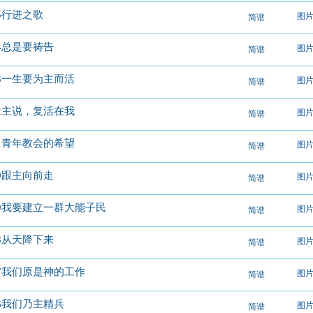
65行进之歌
图
简谱
64总是要祷告
图
简谱
63一生要为主而活
图
简谱
62主说，复活在我
图
简谱
61青年教会的希望
图
简谱
60跟主向前走
图
简谱
59我要建立一群大能子民
图
简谱
58从天降下来
图
简谱
57我们原是神的工作
图
简谱
56我们乃主精兵
图
简谱