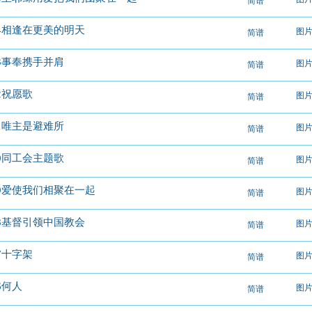
简谱
84相逢在更美的明天
图
简谱
83事奉携手并肩
图
简谱
82祝愿歌
图
简谱
81唯主是避难所
图
简谱
80同工会主题歌
图
简谱
79爱使我们相聚在一起
图
简谱
78基督引领中国教会
图
简谱
77十字架
图
简谱
6何人
图
简谱