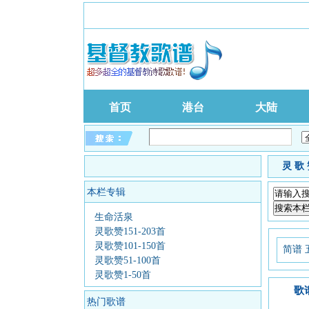
首页
港台
大陆
灵歌
本栏专辑
生命活泉
灵歌赞151-203首
灵歌赞101-150首
简谱
灵歌赞51-100首
灵歌赞1-50首
歌
热门歌谱