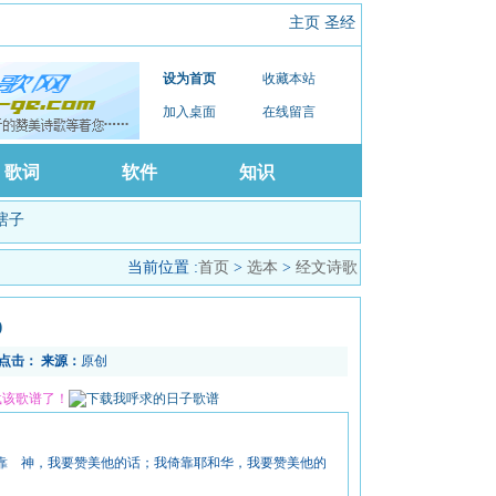
主页
圣经
设为首页
收藏本站
加入桌面
在线留言
歌词
软件
知识
瞎子
当前位置 :
首页
>
选本
>
经文诗歌
)
点击：
来源：
原创
载该歌谱了！
 我倚靠 神，我要赞美他的话；我倚靠耶和华，我要赞美他的