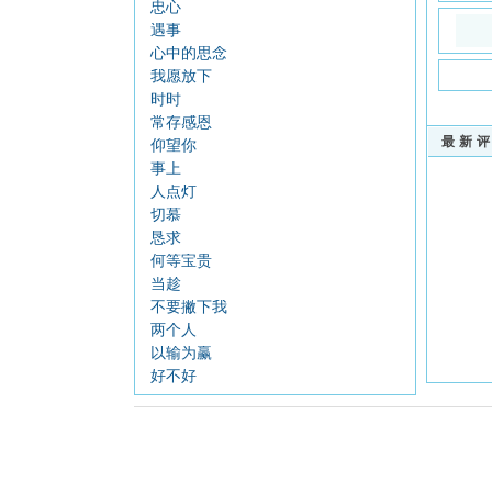
忠心
遇事
心中的思念
我愿放下
时时
常存感恩
最新
仰望你
事上
人点灯
切慕
恳求
何等宝贵
当趁
不要撇下我
两个人
以输为赢
好不好