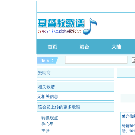
首页
港台
大陆
赞助商
相关歌谱
无相关信息
该会员上传的更多歌谱
简介信
转换观点
住心里
诗篇5
主张
话。56