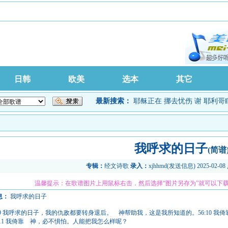
日韩
欧美
选本
其它
最新搜索：
耶稣正在
挪去忧伤
谢
耶利哥
我呼求的日子
(简谱
专辑：
经文诗歌
录入：
xjhhmd
(
发送信息
) 2025-02-08
温馨提示：在歌谱图片上用鼠标右击，然后选择“图片另存为”就可以下
息：
我呼求的日子
6:9 我呼求的日子，我的仇敌都要转身退后。 神帮助我，这是我所知道的。56:10
:11 我倚靠 神，必不惧怕。人能把我怎么样呢？