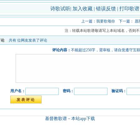
诗歌试听
|
加入收藏
|
错误反馈
|
打印歌
上一篇：
我要歌颂你
下一篇：
愿
注：转载本站歌谱敬请写上本站域名，否则不
评论
共有
位网友发表了评论
评论内容：
不能超过250字，需审核，请自觉遵守互
用户名：
密码：
验证码：
基督教歌谱－
本站app下载