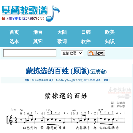
首页
港台
大陆
日韩
欧美
选本
其它
歌词
软件
知识
蒙拣选的百姓 (原版)
(五线谱)
专辑：
华人的赞美敬拜
录入：
LittleBabySheep
(
发送信息
) 2021-08-27
点击：
来源：