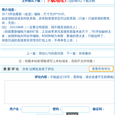
下载地址1
文件格式下载：
[
] (pps格式) 下载次数:
简介信息：
20.7.9开始重新（改进）编辑，尺寸为29*19.05。
如发现错误请及时联系我，若有制谱需求也可以联系我（只做！只做简谱的赞美
诗，无偿）。
QQ：243134848（一定要注明原因，我不随意加陌生人）。
（前面重新编辑只做到67首，之后由李弟兄直接把老版本改尺寸，701开始缺的太
多，由我和他共同合作编辑。时间和精力有限，要做的谱太多，只能这样了。
前面完成的直接发给管理员打包上传，不再单首上传。）
上一篇：
用信心与你面对面
下一篇：
有谁像你
注：转载本站歌谱敬请写上本站域名，否则不允许转载！
查看所有评论
最新评论
共有
位网友发表了评论
评论内容：
不能超过250字，需审核，请自觉遵守互联网相
用户名：
密码：
验证码：