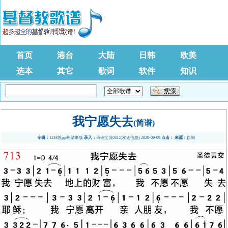
首页
港台
大陆
日韩
欧美
选本
其它
歌词
软件
知识
我宁愿失去
(简谱)
专辑：
1218首ppt用清晰版
录入：
诗诗宝贝0312
(
发送信息
) 2020-09-09
点击：
来源：
自制