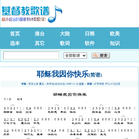
首页
港台
大陆
日韩
欧美
选本
其它
歌词
软件
知识
耶稣我因你快乐
(简谱)
专辑：
赞美之家
录入：
青草地
(
发送信息
) 2009-11-10
点击：
来源：
旷野博客-尹口小兀记谱