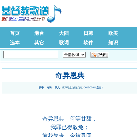
首页
港台
大陆
日韩
欧美
选本
其它
歌词
软件
知识
奇异恩典
歌手：
专辑：
录入：
葫芦地堂
(
发送信息
) 2025-05-03
点击：
奇异恩典，何等甘甜，
我罪已得赦免；
前我失丧，今被寻回，