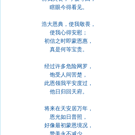
瞎眼今得看见。
浩大恩典，使我敬畏，
使我心得安慰；
初信之时即蒙恩惠，
真是何等宝贵。
经过许多危险网罗，
饱受人间苦楚，
此恩领我平安度过，
他日归回天府。
将来在天安居万年，
恩光如日普照，
好像最初蒙恩境况，
赞美永不减少。