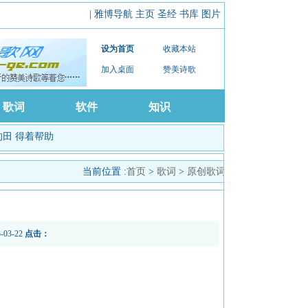
|
雅博导航
主页
圣经
书库
图片
设为首页
收藏本站
加入桌面
赞美诗歌
歌词
软件
知识
的田
得着帮助
当前位置 :
首页
>
歌词
>
原创歌词
5-03-22
点击：