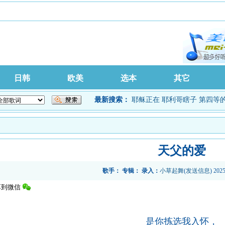
日韩
欧美
选本
其它
最新搜索：
耶稣正在
耶利哥瞎子
第四等
天父的爱
歌手：
专辑：
录入：
小草起舞
(
发送信息
) 202
是你拣选我入怀，