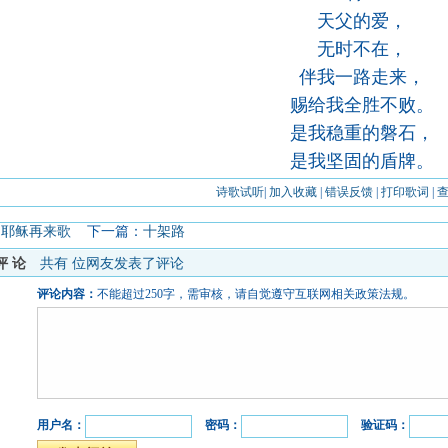
天父的爱，
无时不在，
伴我一路走来，
赐给我全胜不败。
是我稳重的磐石，
是我坚固的盾牌。
诗歌试听
|
加入收藏
|
错误反馈
|
打印歌词
|
：
耶稣再来歌
下一篇：
十架路
评论
共有
位网友发表了评论
评论内容：
不能超过250字，需审核，请自觉遵守互联网相关政策法规。
用户名：
密码：
验证码：