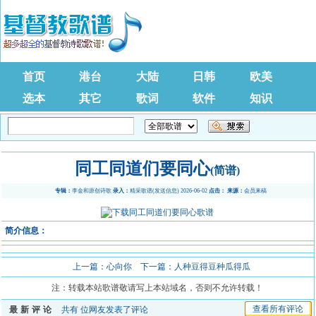
首页
港台
大陆
日韩
欧美
选本
其它
歌词
软件
知识
同工同道们要同心
(简谱)
专辑：
李金和原创诗歌
录入：
精采歌谱
(
发送信息
) 2026-06-02
点击：
来源：
会员来稿
简介信息：
上一篇：
心向你
下一篇：
人种豆得豆种瓜得瓜
注：转载本站歌谱敬请写上本站域名，否则不允许转载！
查看所有评论
最新评论
共有
位网友发表了评论