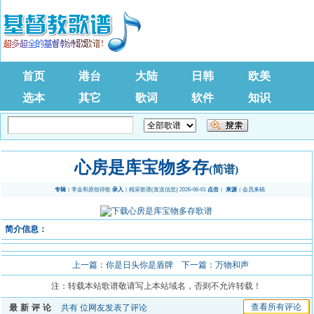
首页
港台
大陆
日韩
欧美
选本
其它
歌词
软件
知识
心房是库宝物多存
(简谱)
专辑：
李金和原创诗歌
录入：
精采歌谱
(
发送信息
) 2026-06-01
点击：
来源：
会员来稿
简介信息：
上一篇：
你是日头你是盾牌
下一篇：
万物和声
注：转载本站歌谱敬请写上本站域名，否则不允许转载！
查看所有评论
最新评论
共有
位网友发表了评论