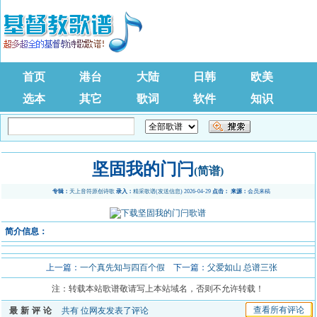
首页
港台
大陆
日韩
欧美
选本
其它
歌词
软件
知识
坚固我的门闩
(简谱)
专辑：
天上音符原创诗歌
录入：
精采歌谱
(
发送信息
) 2026-04-29
点击：
来源：
会员来稿
简介信息：
上一篇：
一个真先知与四百个假
下一篇：
父爱如山 总谱三张
注：转载本站歌谱敬请写上本站域名，否则不允许转载！
查看所有评论
最新评论
共有
位网友发表了评论