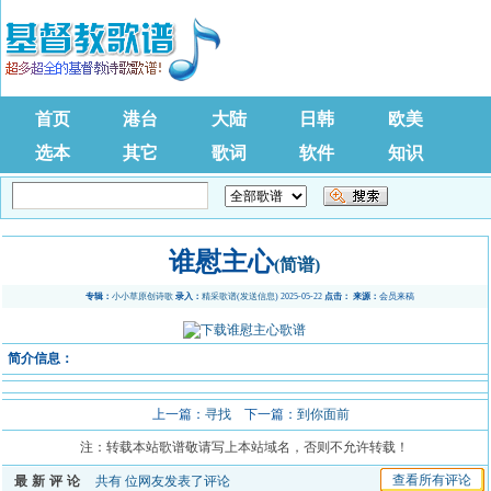
首页
港台
大陆
日韩
欧美
选本
其它
歌词
软件
知识
谁慰主心
(简谱)
专辑：
小小草原创诗歌
录入：
精采歌谱
(
发送信息
) 2025-05-22
点击：
来源：
会员来稿
简介信息：
上一篇：
寻找
下一篇：
到你面前
注：转载本站歌谱敬请写上本站域名，否则不允许转载！
查看所有评论
最新评论
共有
位网友发表了评论