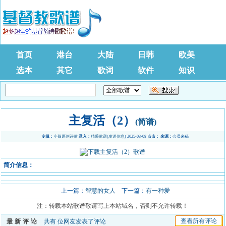
首页
港台
大陆
日韩
欧美
选本
其它
歌词
软件
知识
主复活（2）
(简谱)
专辑：
小薇原创诗歌
录入：
精采歌谱
(
发送信息
) 2025-03-08
点击：
来源：
会员来稿
简介信息：
上一篇：
智慧的女人
下一篇：
有一种爱
注：转载本站歌谱敬请写上本站域名，否则不允许转载！
查看所有评论
最新评论
共有
位网友发表了评论