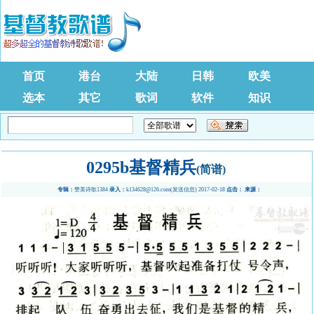
首页
港台
大陆
日韩
欧美
选本
其它
歌词
软件
知识
0295b基督精兵
(简谱)
专辑：
赞美诗歌1384
录入：
k134628@126.com
(
发送信息
) 2017-02-18
点击：
来源：