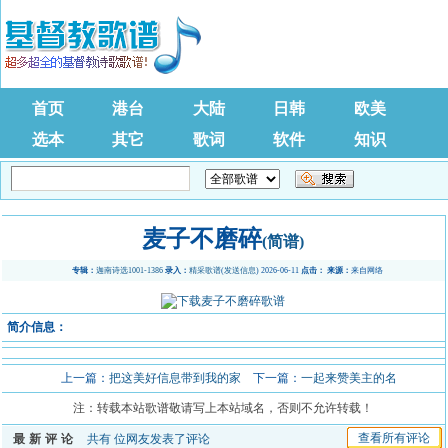
首页
港台
大陆
日韩
欧美
选本
其它
歌词
软件
知识
麦子不磨碎
(简谱)
专辑：
迦南诗选1001-1386
录入：
精采歌谱
(
发送信息
) 2026-06-11
点击：
来源：
来自网络
简介信息：
上一篇：
把这美好信息带到我的家
下一篇：
一起来赞美主的名
注：转载本站歌谱敬请写上本站域名，否则不允许转载！
查看所有评论
最新评论
共有
位网友发表了评论