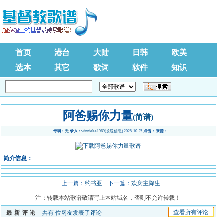
首页
港台
大陆
日韩
欧美
选本
其它
歌词
软件
知识
阿爸赐你力量
(简谱)
专辑：
无
录入：
winnielee1969
(
发送信息
) 2025-10-05
点击：
来源：
简介信息：
上一篇：
约书亚
下一篇：
欢庆主降生
注：转载本站歌谱敬请写上本站域名，否则不允许转载！
查看所有评论
最新评论
共有
位网友发表了评论