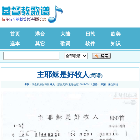
首页
港台
大陆
日韩
欧美
选本
其它
歌词
软件
知识
主耶稣是好牧人
(简谱)
专辑：
李金和原创诗歌
录入：
默然无声
(
发送信息
) 2018-03-11
点击：
来源：
来自网络