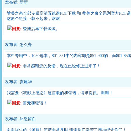
发布者: 新新
赞美之泉全部专辑高清五线谱PDF下载 和 赞美之泉全系列官方PD
这两个链接下载不起来，谢谢
回复:
登陆后再下载试试。
发布者: 怎么办
本栏专辑中，1050选本，801-851中的内容却是851-900的，而801-
回复:
非常感谢您的反馈，现在已经修正过来了！
发布者: 虞建华
我需要《我献上感恩》这首歌的和弦谱，请求提供。谢谢！
回复:
暂无和弦谱！
发布者: 沐恩留白
谢谢提供的《渴慕》简谱非常及时 谢谢你们辛苦了愿神纪念你们！