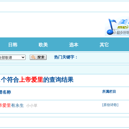
日韩
欧美
选本
其它
热门关键字：
1个符合
上帝爱里
的查询结果
所属栏目
谱名称
[
原创诗歌
]
帝爱里
有永生
小小草